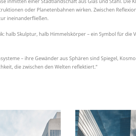
Achse inmitten einer Stadtlandschaft aus Glas und Stahl. D
truktionen oder Planetenbahnen wirken. Zwischen Reflexion
ur ineinanderfließen.
ik: halb Skulptur, halb Himmelskörper – ein Symbol für di
nsysteme – ihre Gewänder aus Sphären sind Spiegel, Kosmos
keit, die zwischen den Welten reflektiert.“